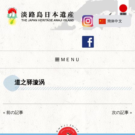
簡体中文
ＭＥＮＵ
道之驿漩涡
« 前の記事
次の記事 »