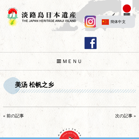
簡体中文
ＭＥＮＵ
美汤 松帆之乡
« 前の記事
次の記事 »