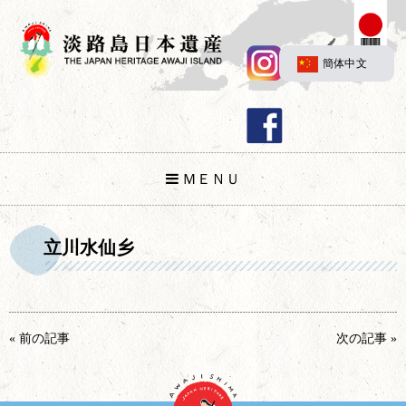
簡体中文
ＭＥＮＵ
立川水仙乡
« 前の記事
次の記事 »