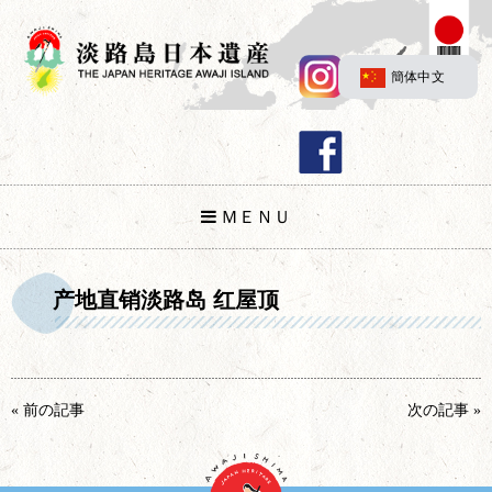
簡体中文
ＭＥＮＵ
产地直销淡路岛 红屋顶
« 前の記事
次の記事 »