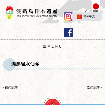
簡体中文
ＭＥＮＵ
滩黑岩水仙乡
« 前の記事
次の記事 »