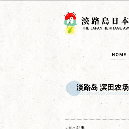
ＨＯＭＥ
淡路岛 滨田农场
« 前の記事