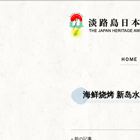
ＨＯＭＥ
海鲜烧烤 新岛
« 前の記事