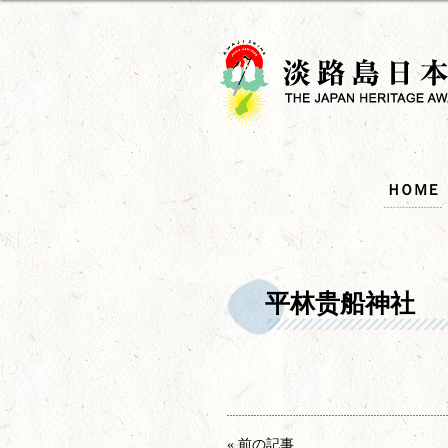
ＨＯＭＥ
平林贵船神社
« 前の記事